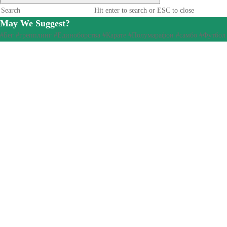
Hit enter to search or ESC to close
May We Suggest?
#Бег
#грепплинг
#Единоборства
#Карате
#Полумарафон
#самбо
#Футбол