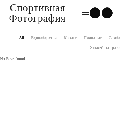
Спортивная
Фотография
All
Единоборства
Карате
Плавание
Самбо
Хоккей на траве
No Posts found.